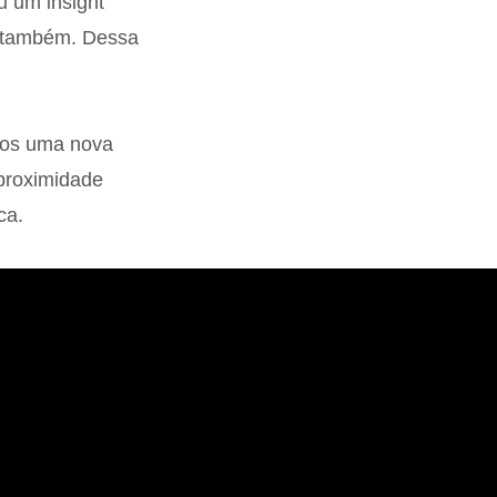
u um insight
ho também. Dessa
amos uma nova
proximidade
ca.