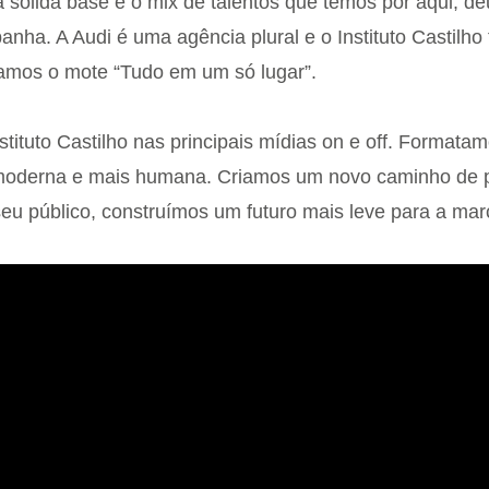
 sólida base e o mix de talentos que temos por aqui, de
nha. A Audi é uma agência plural e o Instituto Castil
amos o mote “Tudo em um só lugar”.
tituto Castilho nas principais mídias on e off. Format
moderna e mais humana. Criamos um novo caminho de 
 seu público, construímos um futuro mais leve para a mar