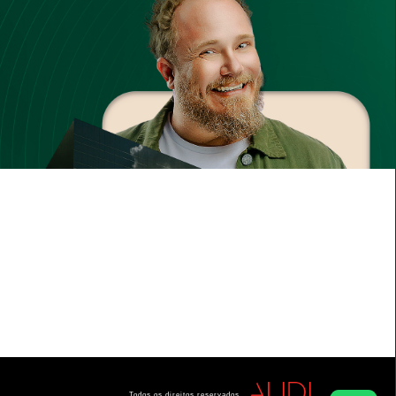
O Plano que Uni
Unimed Londrina
Todos os direitos reservados