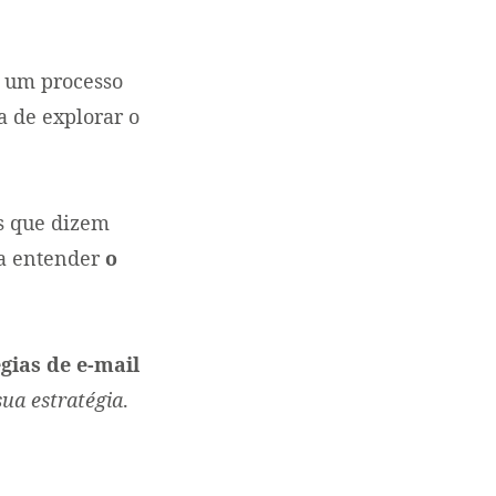
m um processo
 de explorar o
s que dizem
 a entender
o
gias de e-mail
sua estratégia
.