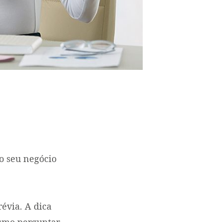
o seu negócio
évia. A dica
esmo perguntar