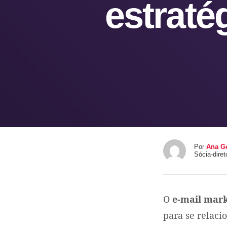
estraté
Por
Ana G
Sócia-dire
O
e-mail mark
para se relaci