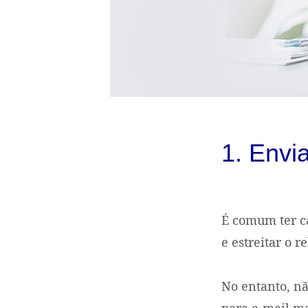
1. Envi
É comum ter ca
e estreitar o 
No entanto, 
para e-mail ma