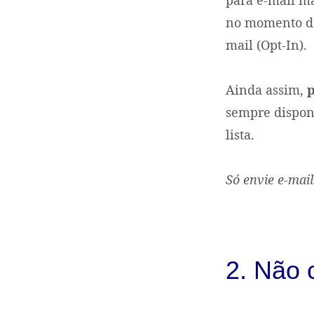
no momento de 
mail (Opt-In).
Ainda assim,
p
sempre disponi
lista.
Só envie e-mai
2. Não 