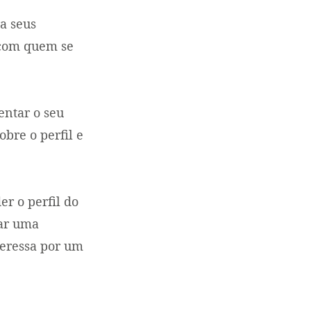
a seus
r com quem se
entar o seu
obre o perfil e
r o perfil do
rar uma
teressa por um