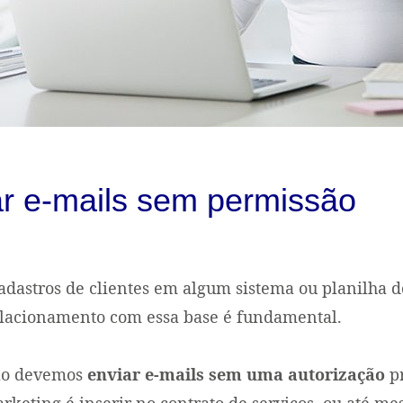
ar e-mails sem permissão
dastros de clientes em algum sistema ou planilha d
relacionamento com essa base é fundamental.
não devemos
enviar e-mails sem uma autorização
pr
rketing é inserir no contrato de serviços, ou até m