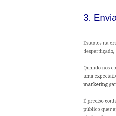
3. Envi
Estamos na er
desperdiçado,
Quando nos co
uma expectati
marketing
gan
É preciso conh
público quer a