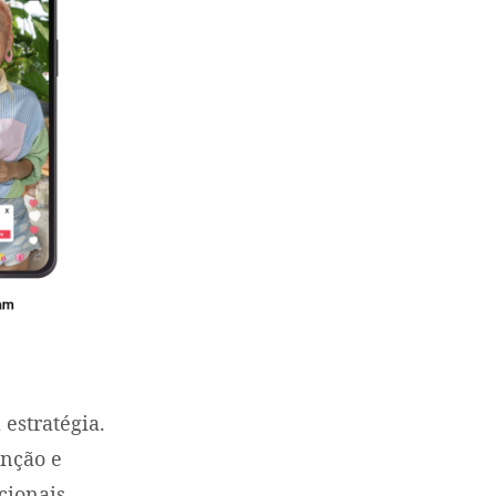
estratégia.
enção e
cionais.